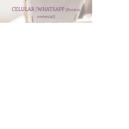
CELULAR /WHATSAPP
(
Horário
comercial)
051 - 99214-4524
CONECTE-SE CONOSCO:​​