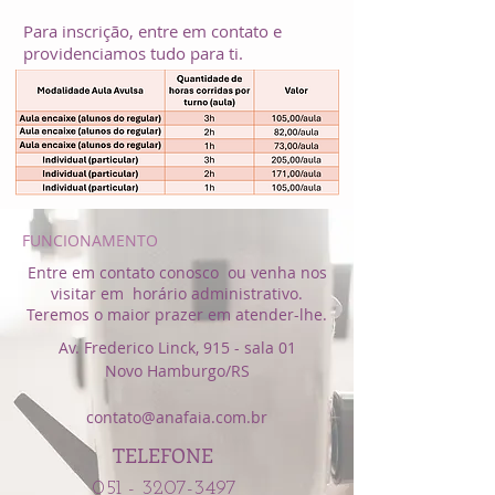
Para inscrição, entre em contato e
providenciamos tudo para ti.
FUNCIONAMENTO
Entre em contato conosco ou venha nos
visitar em horário administrativo.
Teremos o maior prazer em atender-lhe.
Av. Frederico Linck, 915 - sala 01
Novo Hamburgo/RS
contato@anafaia.com.br
TELEFONE
051 - 3207-3497