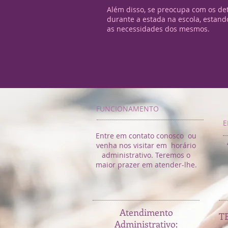
Além disso, se preocupa com os de
durante a estada na escola, estan
as necessidades dos mesmos.
FUNCIONAMENTO
E
Entre em contato conosco ou
venha nos visitar em horário
administrativo. Teremos o
maior prazer em atender-lhe.
Atendimento
T
Administrativo: