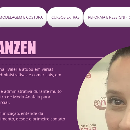
MODELAGEM E COSTURA
CURSOS EXTRAS
REFORMA E RESSIGNIF
ANZEN
nal, Valeria atuou em várias
dministrativas e comerciais, em
l e administrativa durante muito
tro de Moda Anafaia para
cial.
municação, entende da
imento, desde o primeiro contato