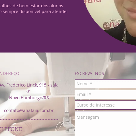
talhes de bem estar dos alunos
do sempre disponível para atender
NDEREÇO
ESCREVA- NOS
Av. Frederico Linck, 915 - sala
01
Novo Hamburgo/RS
contato@anafaia.com.br
ELEFONE